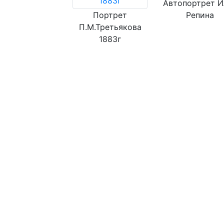
Автопортрет И
Портрет
Репина
П.М.Третьякова
1883г